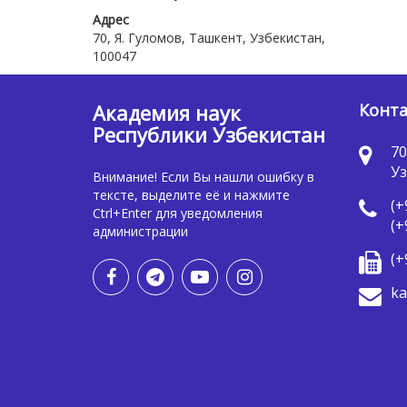
Адрес
70, Я. Гуломов, Ташкент, Узбекистан,
100047
Академия наук
Конт
Республики Узбекистан
70
Уз
Внимание! Если Вы нашли ошибку в
тексте, выделите её и нажмите
(+
Ctrl+Enter для уведомления
(+
администрации
(+
ka