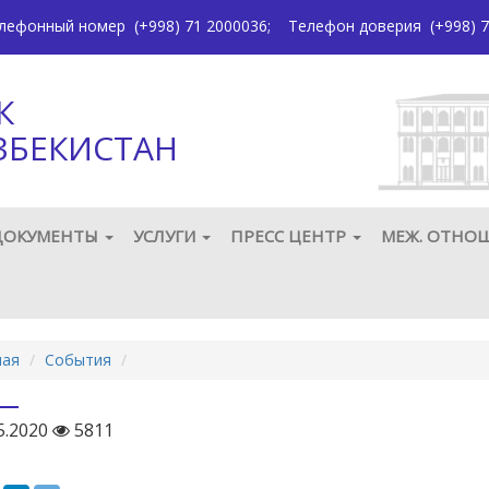
елефонный номер
(+998) 71 2000036
;
Телефон доверия
(+998) 7
К
ЗБЕКИСТАН
ДОКУМЕНТЫ
УСЛУГИ
ПРЕСС ЦЕНТР
МЕЖ. ОТНО
ная
События
5.2020
5811