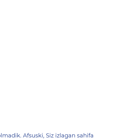
ена
lmadik. Afsuski, Siz izlagan sahifa