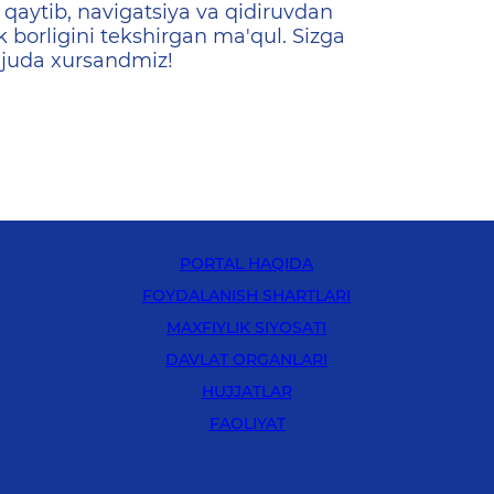
qaytib, navigatsiya va qidiruvdan
k borligini tekshirgan ma'qul. Sizga
 juda xursandmiz!
PORTAL HAQIDA
FOYDALANISH SHARTLARI
MAXFIYLIK SIYOSATI
DAVLAT ORGANLARI
HUJJATLAR
FAOLIYAT