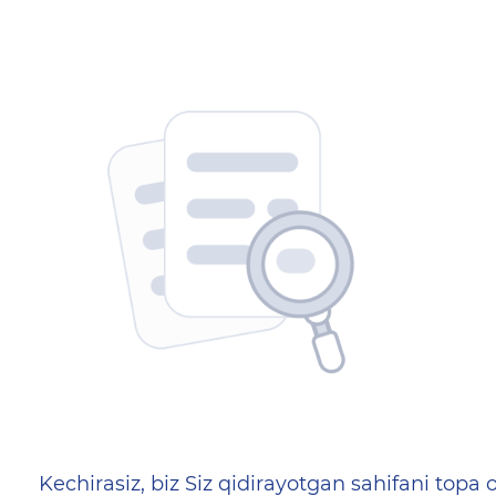
404 — Страница не найд
Kechirasiz, biz Siz qidirayotgan sahifani topa o