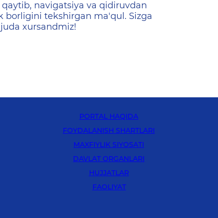
qaytib, navigatsiya va qidiruvdan
k borligini tekshirgan ma'qul. Sizga
 juda xursandmiz!
PORTAL HAQIDA
FOYDALANISH SHARTLARI
MAXFIYLIK SIYOSATI
DAVLAT ORGANLARI
HUJJATLAR
FAOLIYAT