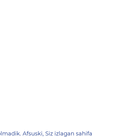
ена
lmadik. Afsuski, Siz izlagan sahifa