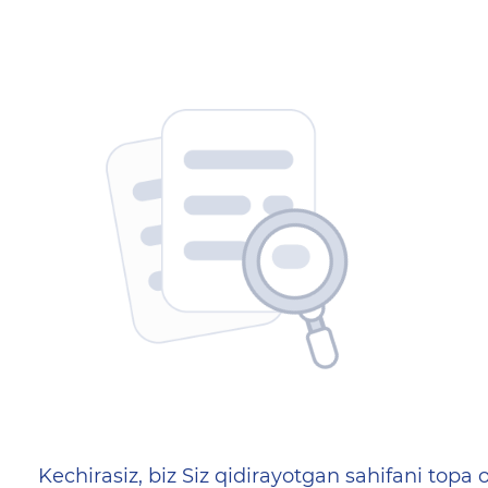
404 — Страница не найд
Kechirasiz, biz Siz qidirayotgan sahifani topa o