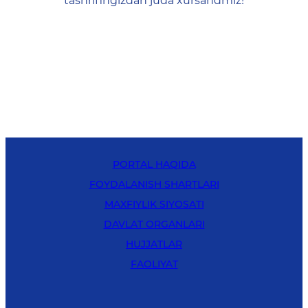
tashrifingizdan juda xursandmiz!
PORTAL HAQIDA
FOYDALANISH SHARTLARI
MAXFIYLIK SIYOSATI
DAVLAT ORGANLARI
HUJJATLAR
FAOLIYAT