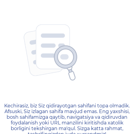
404 — Страница не найд
Kechirasiz, biz Siz qidirayotgan sahifani topa olmadik.
Afsuski, Siz izlagan sahifa mavjud emas. Eng yaxshisi,
bosh sahifamizga qaytib, navigatsiya va qidiruvdan
foydalanish yoki URL manzilini kiritishda xatolik
borligini tekshirgan ma'qul. Sizga katta rahmat,