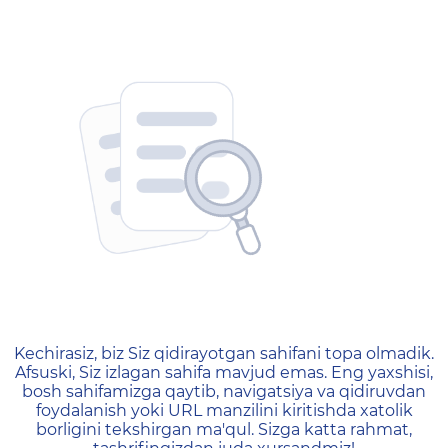
404 — Страница не найд
Kechirasiz, biz Siz qidirayotgan sahifani topa olmadik.
Afsuski, Siz izlagan sahifa mavjud emas. Eng yaxshisi,
bosh sahifamizga qaytib, navigatsiya va qidiruvdan
foydalanish yoki URL manzilini kiritishda xatolik
borligini tekshirgan ma'qul. Sizga katta rahmat,