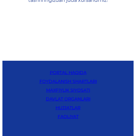
tashrifingizdan juda xursandmiz!
PORTAL HAQIDA
FOYDALANISH SHARTLARI
MAXFIYLIK SIYOSATI
DAVLAT ORGANLARI
HUJJATLAR
FAOLIYAT