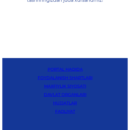
tashrifingizdan juda xursandmiz!
PORTAL HAQIDA
FOYDALANISH SHARTLARI
MAXFIYLIK SIYOSATI
DAVLAT ORGANLARI
HUJJATLAR
FAOLIYAT