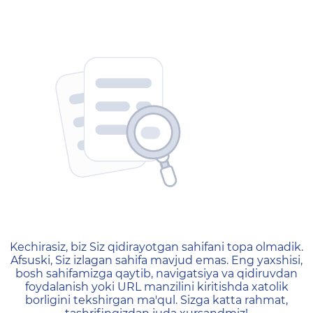
404 — Страница не найд
Kechirasiz, biz Siz qidirayotgan sahifani topa olmadik.
Afsuski, Siz izlagan sahifa mavjud emas. Eng yaxshisi,
bosh sahifamizga qaytib, navigatsiya va qidiruvdan
foydalanish yoki URL manzilini kiritishda xatolik
borligini tekshirgan ma'qul. Sizga katta rahmat,