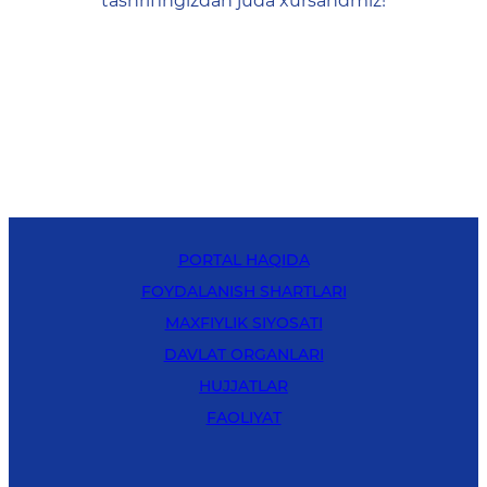
tashrifingizdan juda xursandmiz!
PORTAL HAQIDA
FOYDALANISH SHARTLARI
MAXFIYLIK SIYOSATI
DAVLAT ORGANLARI
HUJJATLAR
FAOLIYAT