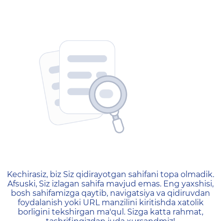
404 — Страница не найд
Kechirasiz, biz Siz qidirayotgan sahifani topa olmadik.
Afsuski, Siz izlagan sahifa mavjud emas. Eng yaxshisi,
bosh sahifamizga qaytib, navigatsiya va qidiruvdan
foydalanish yoki URL manzilini kiritishda xatolik
borligini tekshirgan ma'qul. Sizga katta rahmat,