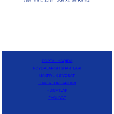
tashrifingizdan juda xursandmiz!
PORTAL HAQIDA
FOYDALANISH SHARTLARI
MAXFIYLIK SIYOSATI
DAVLAT ORGANLARI
HUJJATLAR
FAOLIYAT