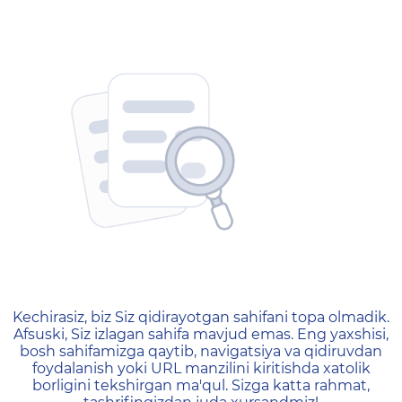
404 — Страница не найд
Kechirasiz, biz Siz qidirayotgan sahifani topa olmadik.
Afsuski, Siz izlagan sahifa mavjud emas. Eng yaxshisi,
bosh sahifamizga qaytib, navigatsiya va qidiruvdan
foydalanish yoki URL manzilini kiritishda xatolik
borligini tekshirgan ma'qul. Sizga katta rahmat,