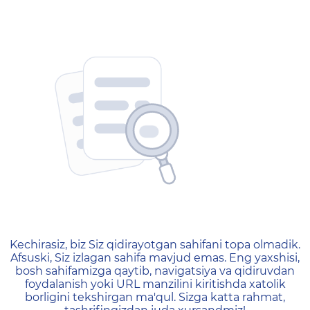
404 — Страница не найд
Kechirasiz, biz Siz qidirayotgan sahifani topa olmadik.
Afsuski, Siz izlagan sahifa mavjud emas. Eng yaxshisi,
bosh sahifamizga qaytib, navigatsiya va qidiruvdan
foydalanish yoki URL manzilini kiritishda xatolik
borligini tekshirgan ma'qul. Sizga katta rahmat,