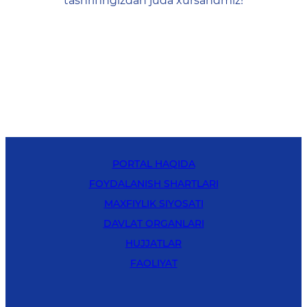
tashrifingizdan juda xursandmiz!
PORTAL HAQIDA
FOYDALANISH SHARTLARI
MAXFIYLIK SIYOSATI
DAVLAT ORGANLARI
HUJJATLAR
FAOLIYAT