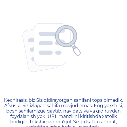
404 — Страница не найд
Kechirasiz, biz Siz qidirayotgan sahifani topa olmadik.
Afsuski, Siz izlagan sahifa mavjud emas. Eng yaxshisi,
bosh sahifamizga qaytib, navigatsiya va qidiruvdan
foydalanish yoki URL manzilini kiritishda xatolik
borligini tekshirgan ma'qul. Sizga katta rahmat,