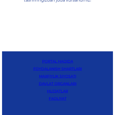
tashrifingizdan juda xursandmiz!
PORTAL HAQIDA
FOYDALANISH SHARTLARI
MAXFIYLIK SIYOSATI
DAVLAT ORGANLARI
HUJJATLAR
FAOLIYAT